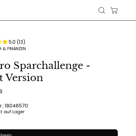
WARENKO
Suchleiste
öffnen
5.0 (13)
 & FINANZEN
ro Sparchallenge -
t Version
R
r.: 18048570
ist auf Lager
lassic