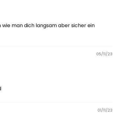
n wie man dich langsam aber sicher ein
05/11/23
d
01/11/23