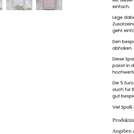
einfach.
Lege dabe
Zusatzein
geht einf
Den bespa
abhaken.
Diese Spa
passt in d
hochwerti
Die 5 Eur
auch für 
gut bespi
Viel Spaß
Produkti
Angaben z