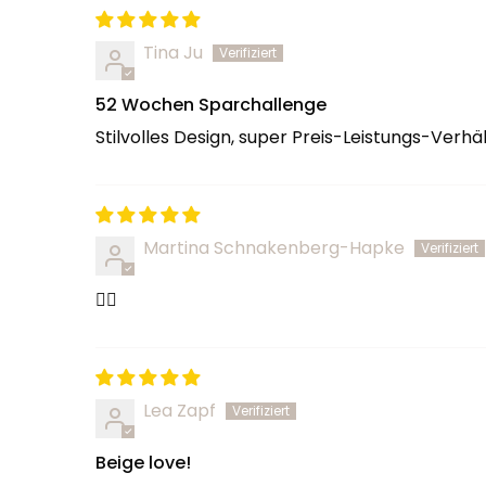
Tina Ju
52 Wochen Sparchallenge
Stilvolles Design, super Preis-Leistungs-Verhäl
Martina Schnakenberg-Hapke
👍🏻
Lea Zapf
Beige love!