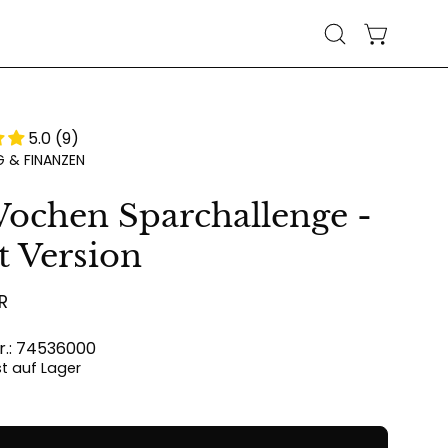
WARENKO
Suchleiste
öffnen
5.0 (9)
 & FINANZEN
ochen Sparchallenge -
t Version
R
Nr.: 74536000
ist auf Lager