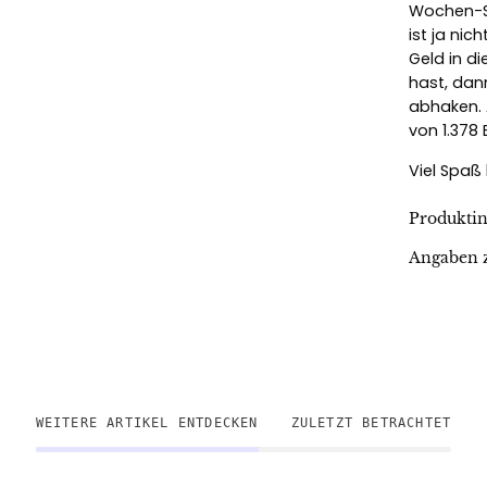
Wochen-Sp
ist ja ni
Geld in d
hast, dan
abhaken.
von 1.378
Viel Spaß
Produkti
Angaben z
WEITERE ARTIKEL ENTDECKEN
ZULETZT BETRACHTET