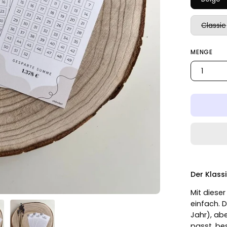
Classic
MENGE
1
Der Klass
Mit diese
einfach. 
Jahr), abe
passt, be