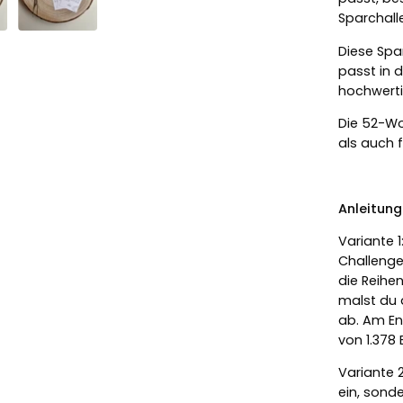
Sparchall
Diese Spa
passt in d
hochwerti
Die 52-Wo
als auch 
Anleitung
Variante 
Challenge
die Reihe
malst du 
ab. Am E
von 1.378
Variante 
ein, sonde