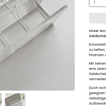
1
Unser Acr
Geldsche
Entwickel
zu helfen,
Finanzen o
Mit seine
eine über
Geldschei
vermeide
Doch nicht
geeignet!
vielseitig
Aufbewah