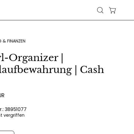
WARENKO
Suchleiste
öffnen
 & FINANZEN
l-Organizer |
daufbewahrung | Cash
UR
r.: 38951077
ist vergriffen