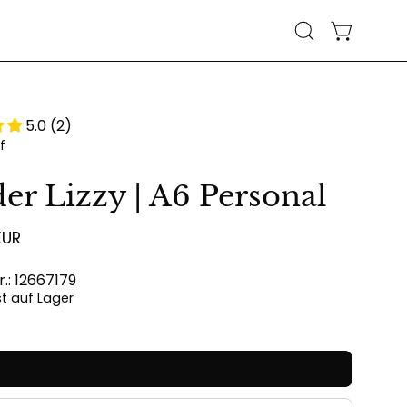
WARENKO
Suchleiste
öffnen
5.0 (2)
f
er Lizzy | A6 Personal
EUR
r.: 12667179
ist auf Lager