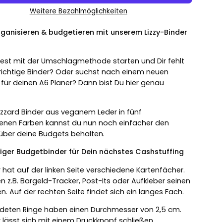
Weitere Bezahlmöglichkeiten
rganisieren & budgetieren mit unserem Lizzy-Binder
st mit der Umschlagmethode starten und Dir fehlt
richtige Binder? Oder suchst nach einem neuen
 für deinen A6 Planer? Dann bist Du hier genau
izzard Binder aus veganem Leder in fünf
enen Farben kannst du nun noch einfacher den
 über deine Budgets behalten.
ger Budgetbinder für Dein nächstes Cashstuffing
r hat auf der linken Seite verschiedene Kartenfächer.
n z.B. Bargeld-Tracker, Post-Its oder Aufkleber seinen
en. Auf der rechten Seite findet sich ein langes Fach.
ldeten Ringe haben einen Durchmesser von 2,5 cm.
r lässt sich mit einem Druckknopf schließen.