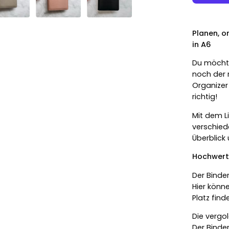
Planen, o
in A6
Du möchte
noch der 
Organizer
richtig!
Mit dem L
verschied
Überblick
Hochwerti
Der Binde
Hier könne
Platz find
Die vergo
Der Binde