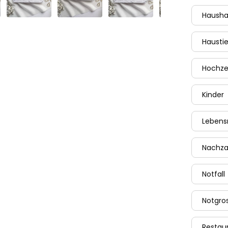
Hausha
Haustie
Hochze
Kinder
Lebens
Nachza
Notfall
Notgro
Restau