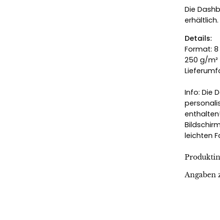
Die Dashb
erhältlich
Details:
Format: 8
250 g/m² 
Lieferumf
Info: Die
personali
enthalten
Bildschir
leichten
Produkti
Angaben z