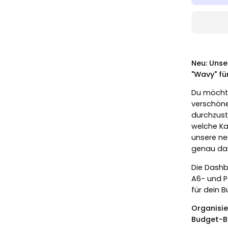
Neu: Unse
"Wavy" fü
Du möcht
verschöne
durchzust
welche Ka
unsere ne
genau das
Die Dashb
A6- und P
für dein 
Organisie
Budget-B