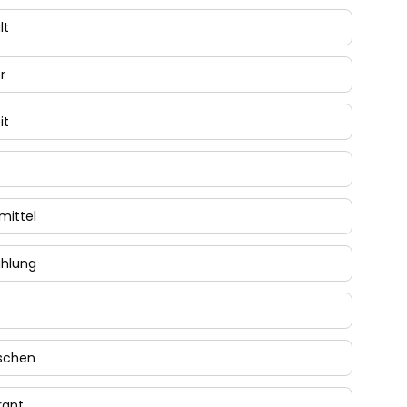
lt
r
it
mittel
hlung
schen
rant