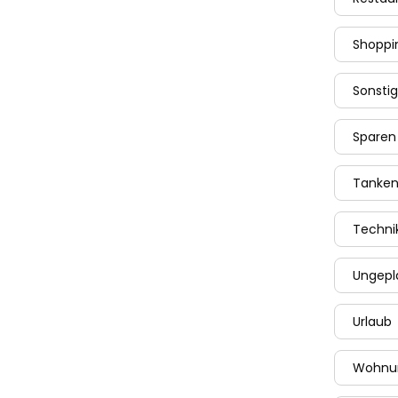
Shoppi
Sonsti
Sparen
Tanke
Techni
Ungepl
Urlaub
Wohnu