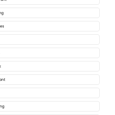
ng
ges
n
k
ant
ng