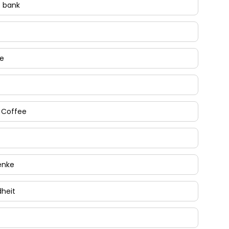
o bank
ie
 Coffee
enke
heit