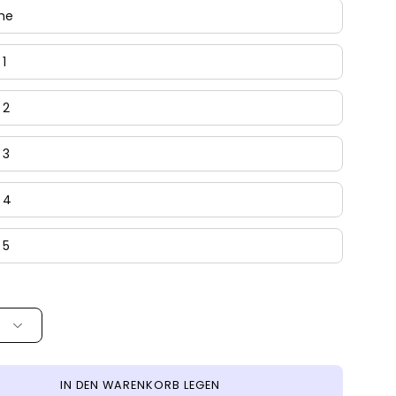
he
1
 2
 3
 4
 5
IN DEN WARENKORB LEGEN