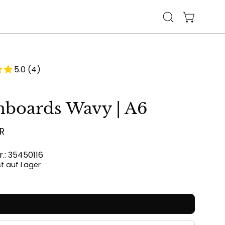
WARENKO
Suchleiste
öffnen
5.0 (4)
hboards Wavy | A6
UR
r.: 35450116
ist auf Lager