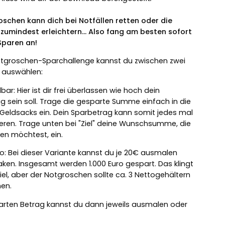
oschen kann dich bei Notfällen retten oder die
 zumindest erleichtern... Also fang am besten sofort
Sparen an!
otgroschen-Sparchallenge kannst du zwischen zwei
n auswählen:
lbar: Hier ist dir frei überlassen wie hoch dein
g sein soll. Trage die gesparte Summe einfach in die
 Geldsacks ein. Dein Sparbetrag kann somit jedes mal
ieren. Trage unten bei "Ziel" deine Wunschsumme, die
hen möchtest, ein.
uro: Bei dieser Variante kannst du je 20€ ausmalen
ken. Insgesamt werden 1.000 Euro gespart. Das klingt
iel, aber der Notgroschen sollte ca. 3 Nettogehältern
hen.
rten Betrag kannst du dann jeweils ausmalen oder