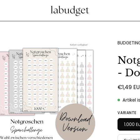
d-
BUDGETING
htbox
Not
fnen
- D
€1,49 E
Artikel 
VARIANTE
1.000 E