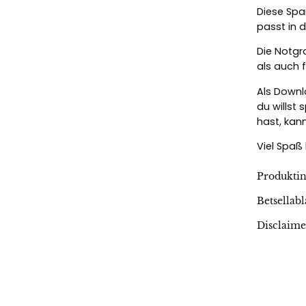
Diese Spa
passt in 
Die Notgr
als auch 
Als Downl
du willst
hast, kan
Viel Spaß
Produkti
Betsellabl
Disclaime