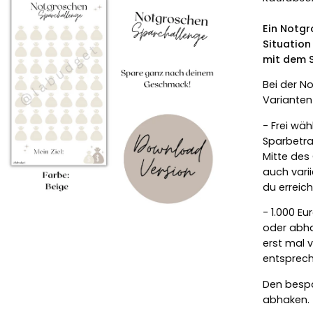
fnen
Ein Notgr
Situation
mit dem 
Bei der N
Variante
- Frei wäh
Sparbetra
Mitte des
auch vari
du erreic
- 1.000 E
oder abha
erst mal v
entsprec
Den bespa
abhaken.