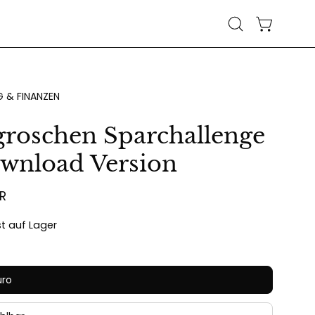
WARENKO
Suchleiste
öffnen
 & FINANZEN
groschen Sparchallenge
ownload Version
UR
ist auf Lager
uro