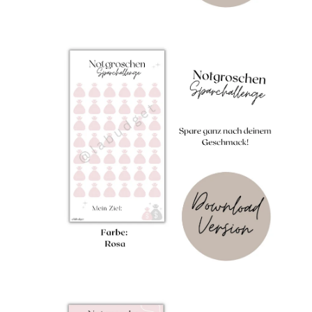
Bild-
Bil
Lightbox
Lig
öffnen
öf
Bild-
Bil
Lightbox
Lig