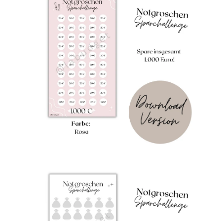
öffnen
öf
Bild-
Lightbox
öffnen