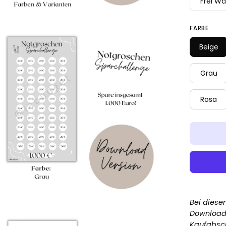
Frei Wä
d-
FARBE
htbox
Beige
fnen
Grau
Rosa
Bei diese
d-
Download.
htbox
Kaufabsch